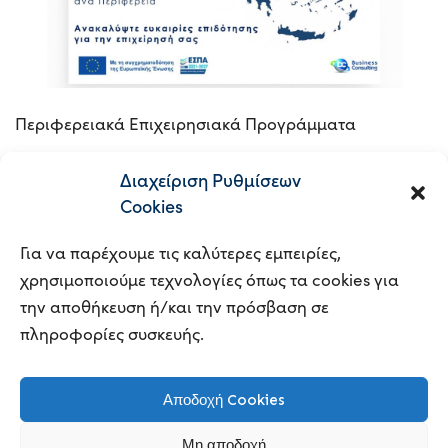
Περιφερειακά Επιχειρησιακά Προγράμματα
Διαχείριση Ρυθμίσεων
READ MORE
Cookies
Για να παρέχουμε τις καλύτερες εμπειρίες,
χρησιμοποιούμε τεχνολογίες όπως τα cookies για
την αποθήκευση ή/και την πρόσβαση σε
πληροφορίες συσκευής.
© 2023
BUSINESS CONSULTING |
POWERED BY
Αποδοχή Cookies
CLOUDHAZ
|
ΠΟΛΙΤΙΚΗ ΑΠΟΡΡΗΤΟΥ
Μη αποδοχή