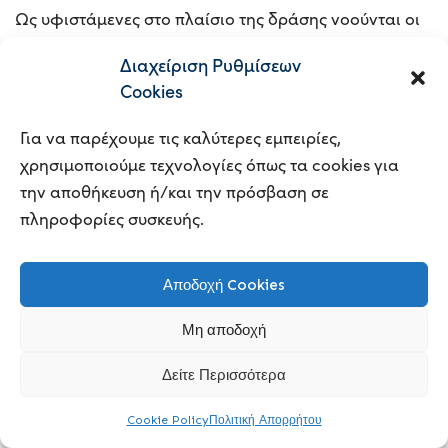
Ως υφιστάμενες στο πλαίσιο της δράσης νοούνται οι
επιχειρήσεις:
Διαχείριση Ρυθμίσεων
που έχουν συσταθεί με ημερομηνία έναρξης
Cookies
στην ΑΑΔΕ προγενέστερη της 1/1/2023 και
διαθέτουν τουλάχιστον δύο (2) πλήρεις,
Για να παρέχουμε τις καλύτερες εμπειρίες,
κλεισμένες διαχειριστικές χρήσεις και κατά την
χρησιμοποιούμε τεχνολογίες όπως τα cookies για
υποβολή της αίτησης έχουν υποβληθεί και
την αποθήκευση ή/και την πρόσβαση σε
εκκαθαριστεί τα προσήκοντα φορολογικά
πληροφορίες συσκευής.
έντυπα (έντυπα Ε3 & Ν) για τα έτη 2023 & 2024
στην ΑΑΔΕ.
Αποδοχή Cookies
Ο επιχορηγούμενος προϋπολογισμός κάθε
Μη αποδοχή
επενδυτικής πρότασης δυνητικού δικαιούχου
από 50.000€ έως και
ενίσχυσης μπορεί να κυμαίνεται
Δείτε Περισσότερα
425.000€
.
Cookie Policy
Πολιτική Απορρήτου