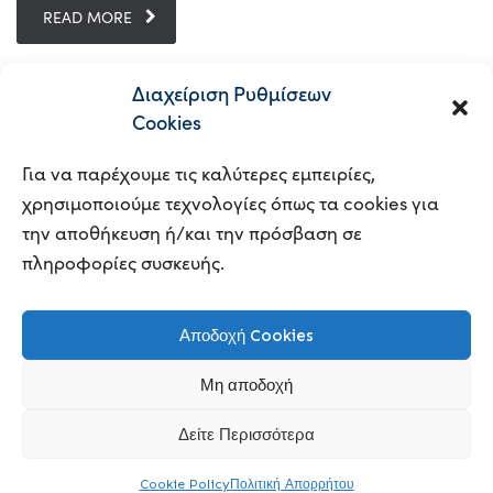
READ MORE
Διαχείριση Ρυθμίσεων
Cookies
1
2
3
Για να παρέχουμε τις καλύτερες εμπειρίες,
χρησιμοποιούμε τεχνολογίες όπως τα cookies για
την αποθήκευση ή/και την πρόσβαση σε
πληροφορίες συσκευής.
© 2023
BUSINESS CONSULTING |
POWERED BY
Αποδοχή Cookies
CLOUDHAZ
|
ΠΟΛΙΤΙΚΗ ΑΠΟΡΡΗΤΟΥ
Μη αποδοχή
Δείτε Περισσότερα
Ελληνικά
Cookie Policy
Πολιτική Απορρήτου