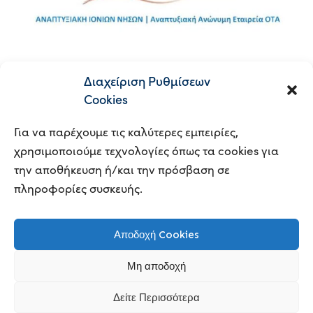
Διαχείριση Ρυθμίσεων
READ MORE
Cookies
Για να παρέχουμε τις καλύτερες εμπειρίες,
χρησιμοποιούμε τεχνολογίες όπως τα cookies για
την αποθήκευση ή/και την πρόσβαση σε
πληροφορίες συσκευής.
© 2023
BUSINESS CONSULTING |
POWERED BY
Αποδοχή Cookies
CLOUDHAZ
|
ΠΟΛΙΤΙΚΗ ΑΠΟΡΡΗΤΟΥ
Μη αποδοχή
Δείτε Περισσότερα
Ελληνικά