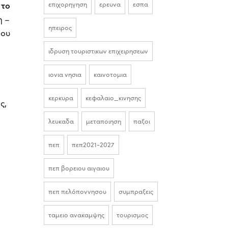
 το
επιχορηγηση
ερευνα
εσπα
η –
ηπειρος
ιου
ιδρυση τουριστικων επιχειρησεων
ιονια νησια
καινοτομια
κερκυρα
κεφαλαιο_κινησης
ς,
λευκαδα
μεταποιηση
παξοι
πεπ
πεπ2021-2027
πεπ βορειου αιγαιου
πεπ πελόποννησου
συμπραξεις
ταμειο ανακαμψης
τουρισμος