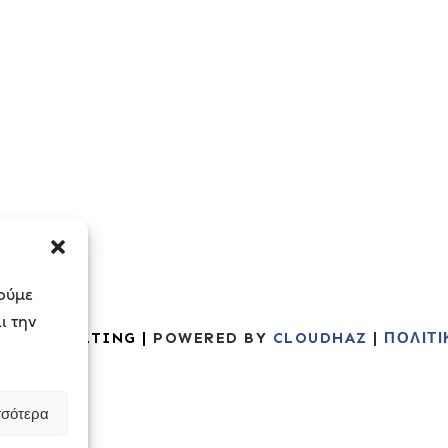
ιούμε
ι την
SS CONSULTING |
POWERED BY
CLOUDHAZ
|
ΠΟΛΙΤ
σσότερα