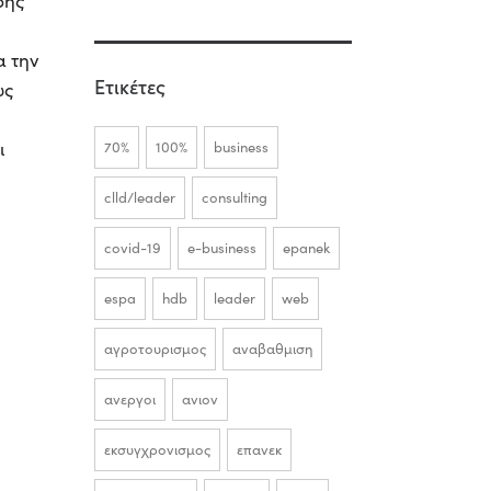
ρης
α την
Ετικέτες
υς
ι
70%
100%
business
clld/leader
consulting
covid-19
e-business
epanek
espa
hdb
leader
web
αγροτουρισμος
αναβαθμιση
ανεργοι
ανιον
εκσυγχρονισμος
επανεκ