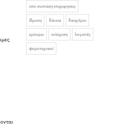
υπο συσταση επιχειρησεις
ίδρυση
δάνεια
δικηγόροι
εμποριο
ενίσχυση
λογιστές
ιμες
φοροτεχνικοί
λονται