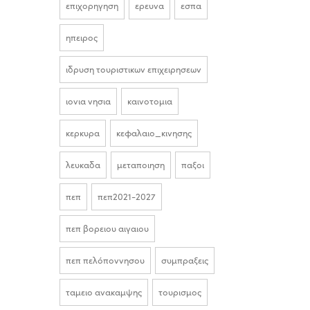
επιχορηγηση
ερευνα
εσπα
ηπειρος
ιδρυση τουριστικων επιχειρησεων
ιονια νησια
καινοτομια
κερκυρα
κεφαλαιο_κινησης
λευκαδα
μεταποιηση
παξοι
πεπ
πεπ2021-2027
πεπ βορειου αιγαιου
πεπ πελόποννησου
συμπραξεις
ταμειο ανακαμψης
τουρισμος