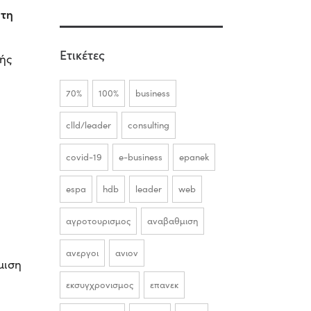
 τη
Ετικέτες
κής
70%
100%
business
clld/leader
consulting
covid-19
e-business
epanek
espa
hdb
leader
web
αγροτουρισμος
αναβαθμιση
ανεργοι
ανιον
μιση
εκσυγχρονισμος
επανεκ