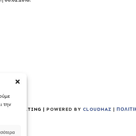
ιούμε
ι την
SS CONSULTING |
POWERED BY
CLOUDHAZ
|
ΠΟΛΙΤ
σσότερα