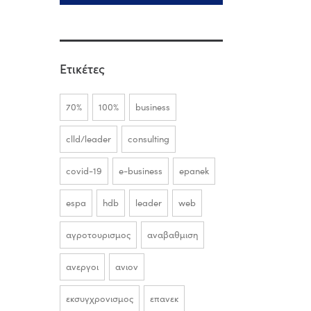
Ετικέτες
70%
100%
business
clld/leader
consulting
covid-19
e-business
epanek
espa
hdb
leader
web
αγροτουρισμος
αναβαθμιση
ανεργοι
ανιον
εκσυγχρονισμος
επανεκ