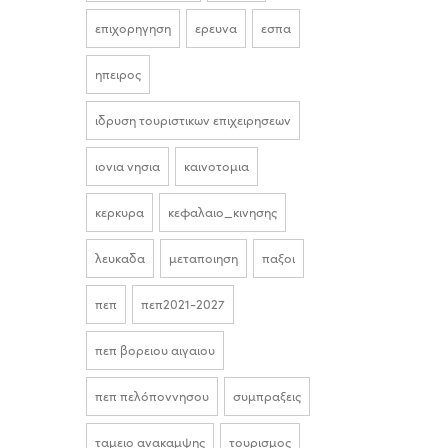
επιχορηγηση
ερευνα
εσπα
ηπειρος
ιδρυση τουριστικων επιχειρησεων
ιονια νησια
καινοτομια
κερκυρα
κεφαλαιο_κινησης
λευκαδα
μεταποιηση
παξοι
πεπ
πεπ2021-2027
πεπ βορειου αιγαιου
πεπ πελόποννησου
συμπραξεις
ταμειο ανακαμψης
τουρισμος