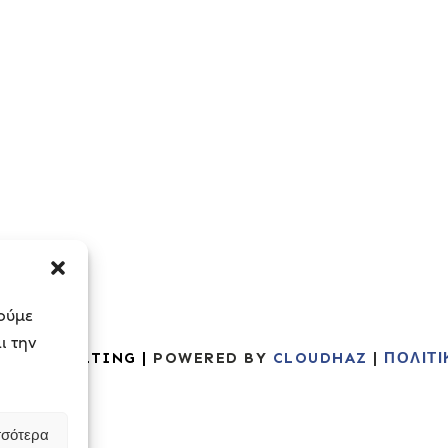
ιούμε
ι την
SS CONSULTING |
POWERED BY
CLOUDHAZ
|
ΠΟΛΙΤ
σσότερα