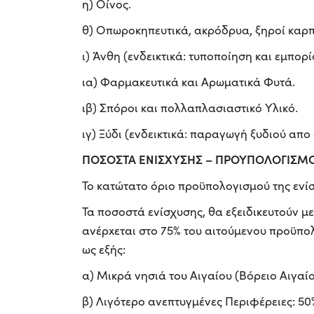
η) Οίνος.
θ) Οπωροκηπευτικά, ακρόδρυα, ξηροί καρπ
ι) Άνθη (ενδεικτικά: τυποποίηση και εμπορ
ια) Φαρμακευτικά και Αρωματικά Φυτά.
ιβ) Σπόροι και πολλαπλασιαστικό Υλικό.
ιγ) Ξύδι (ενδεικτικά: παραγωγή ξυδιού απο
ΠΟΣΟΣΤΑ ΕΝΙΣΧΥΣΗΣ – ΠΡΟΥΠΟΛΟΓΙΣΜ
Το κατώτατο όριο προϋπολογισμού της ενίσ
Τα ποσοστά ενίσχυσης, θα εξειδικευτούν μ
ανέρxεται στο 75% του αιτούμενου προϋπο
ως εξής:
α) Μικρά νησιά του Αιγαίου (Βόρειο Αιγαίο
β) Λιγότερο ανεπτυγμένες Περιφέρειες: 50