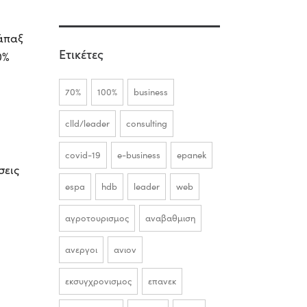
άπαξ
Ετικέτες
0%
70%
100%
business
clld/leader
consulting
covid-19
e-business
epanek
σεις
espa
hdb
leader
web
αγροτουρισμος
αναβαθμιση
ανεργοι
ανιον
εκσυγχρονισμος
επανεκ