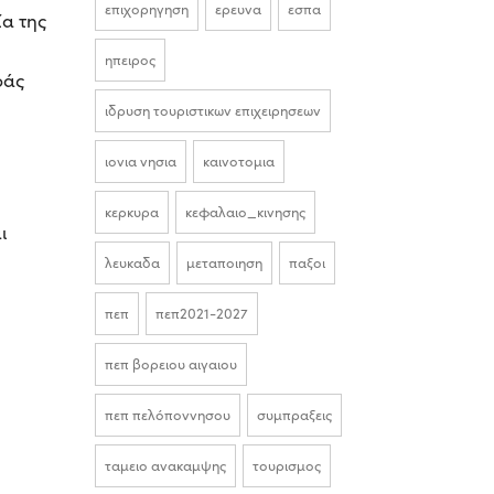
επιχορηγηση
ερευνα
εσπα
ία της
ηπειρος
ράς
ιδρυση τουριστικων επιχειρησεων
ιονια νησια
καινοτομια
κερκυρα
κεφαλαιο_κινησης
ι
λευκαδα
μεταποιηση
παξοι
πεπ
πεπ2021-2027
πεπ βορειου αιγαιου
πεπ πελόποννησου
συμπραξεις
ταμειο ανακαμψης
τουρισμος