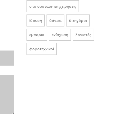
υπο συσταση επιχειρησεις
ίδρυση
δάνεια
δικηγόροι
εμποριο
ενίσχυση
λογιστές
φοροτεχνικοί