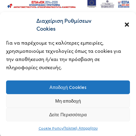
Διαχείριση Ρυθμίσεων
READ MORE
Cookies
Για να παρέχουμε τις καλύτερες εμπειρίες,
χρησιμοποιούμε τεχνολογίες όπως τα cookies για
την αποθήκευση ή/και την πρόσβαση σε
πληροφορίες συσκευής.
© 2023
BUSINESS CONSULTING |
POWERED BY
Αποδοχή Cookies
CLOUDHAZ
|
ΠΟΛΙΤΙΚΗ ΑΠΟΡΡΗΤΟΥ
Μη αποδοχή
Δείτε Περισσότερα
Ελληνικά
Cookie Policy
Πολιτική Απορρήτου