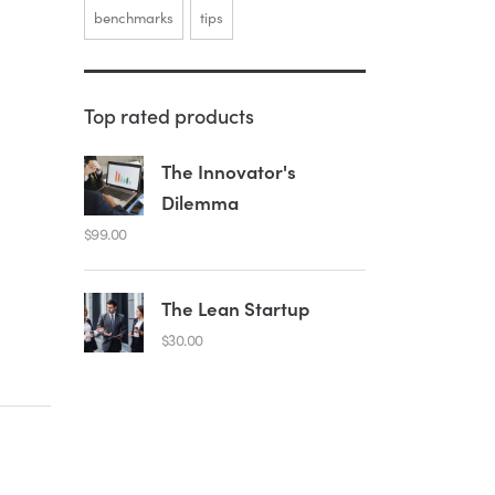
benchmarks
tips
Top rated products
The Innovator's
Dilemma
$
99.00
The Lean Startup
$
30.00