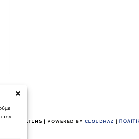
ιούμε
ι την
SS CONSULTING |
POWERED BY
CLOUDHAZ
|
ΠΟΛΙΤ